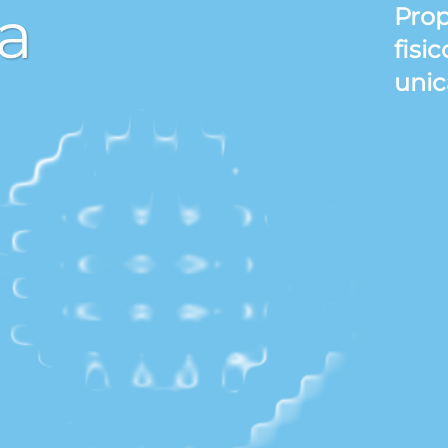
a
Prop
fisi
unic